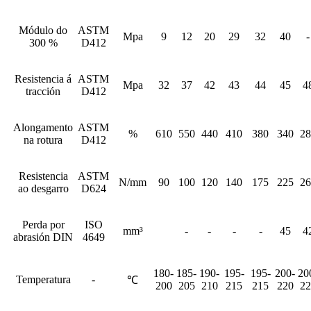
Módulo do
ASTM
Mpa
9
12
20
29
32
40
-
300 %
D412
Resistencia á
ASTM
Mpa
32
37
42
43
44
45
4
tracción
D412
Alongamento
ASTM
%
610
550
440
410
380
340
28
na rotura
D412
Resistencia
ASTM
N/mm
90
100
120
140
175
225
26
ao desgarro
D624
Perda por
ISO
mm³
-
-
-
-
45
4
abrasión DIN
4649
180-
185-
190-
195-
195-
200-
20
Temperatura
-
℃
200
205
210
215
215
220
22