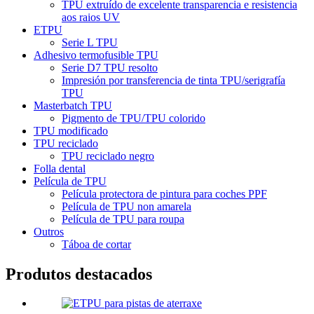
TPU extruído de excelente transparencia e resistencia
aos raios UV
ETPU
Serie L TPU
Adhesivo termofusible TPU
Serie D7 TPU resolto
Impresión por transferencia de tinta TPU/serigrafía
TPU
Masterbatch TPU
Pigmento de TPU/TPU colorido
TPU modificado
TPU reciclado
TPU reciclado negro
Folla dental
Película de TPU
Película protectora de pintura para coches PPF
Película de TPU non amarela
Película de TPU para roupa
Outros
Táboa de cortar
Produtos destacados