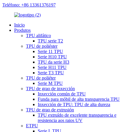
Teléfono: +86 13361376197
Inicio
Produtos
TPU alifático
TPU serie T2
TPU de poliéster
Serie 11 TPU
Serie H10 TPU
TPU da serie H3
Serie H11 TPU
Serie T3 TPU
TPU de poliéter
Serie M TPU
TPU de grao de inxección
Inxección común de TPU
Funda para móbil de alta transparencia TPU
Inxección de TPU: TPU de alta dureza
TPU de grao de extrusión
TPU extruído de excelente transparencia e
resistencia aos raios UV
ETPU
Serie L TPU