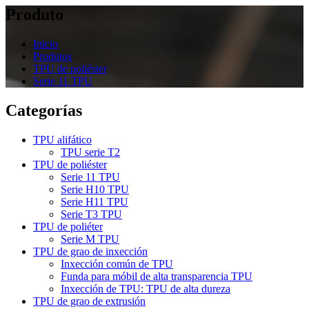
Produto
Inicio
Produtos
TPU de poliéster
Serie 11 TPU
Categorías
TPU alifático
TPU serie T2
TPU de poliéster
Serie 11 TPU
Serie H10 TPU
Serie H11 TPU
Serie T3 TPU
TPU de poliéter
Serie M TPU
TPU de grao de inxección
Inxección común de TPU
Funda para móbil de alta transparencia TPU
Inxección de TPU: TPU de alta dureza
TPU de grao de extrusión