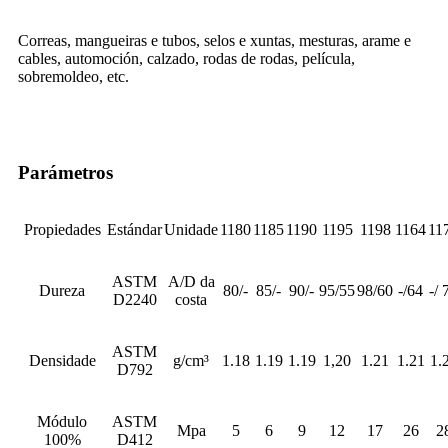
Correas, mangueiras e tubos, selos e xuntas, mesturas, arame e
cables, automoción, calzado, rodas de rodas, película,
sobremoldeo, etc.
Parámetros
Propiedades
Estándar
Unidade
1180
1185
1190
1195
1198
1164
11
ASTM
A/D da
Dureza
80/-
85/-
90/-
95/55
98/60
-/64
-/ 
D2240
costa
ASTM
Densidade
g/cm³
1.18
1.19
1.19
1,20
1.21
1.21
1.
D792
Módulo
ASTM
Mpa
5
6
9
12
17
26
2
100%
D412