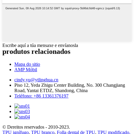
Escribe aquí a túa mensaxe e envíanosla
produtos relacionados
Mapa do sitio
AMP Móbil
cindy.yu@ytlinghua.cn
Piso 12, Yeda Zhigu Center Building, No. 300 Changjiang
Road, Yantai ETDZ, Shandong, China
Teléfono: +86 13361376197
© Dereitos reservados - 2010-2023.
TPU ignífugo
,
TPU branco
,
Folla dental de TPU
,
TPU modificado,