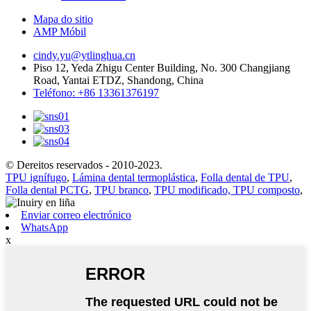
Mapa do sitio
AMP Móbil
cindy.yu@ytlinghua.cn
Piso 12, Yeda Zhigu Center Building, No. 300 Changjiang
Road, Yantai ETDZ, Shandong, China
Teléfono: +86 13361376197
© Dereitos reservados - 2010-2023.
TPU ignífugo
,
Lámina dental termoplástica
,
Folla dental de TPU
,
Folla dental PCTG
,
TPU branco
,
TPU modificado, TPU composto
,
Enviar correo electrónico
WhatsApp
x