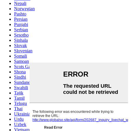
Nepali
Norwegian
Pashto
Persian
Punjabi
Serbian
Sesotho
Sinhala
Slovak
Slovenian
Somali
Samoan
Scots Gaelic
Shona
Sindhi
Sundanese
Swahili
Tajik
Tamil
Telugu
Thai
Ukrainian
Urdu
Uzbek
Vietnamese