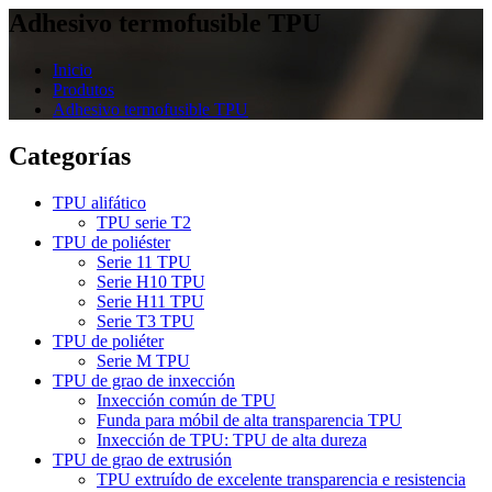
Adhesivo termofusible TPU
Inicio
Produtos
Adhesivo termofusible TPU
Categorías
TPU alifático
TPU serie T2
TPU de poliéster
Serie 11 TPU
Serie H10 TPU
Serie H11 TPU
Serie T3 TPU
TPU de poliéter
Serie M TPU
TPU de grao de inxección
Inxección común de TPU
Funda para móbil de alta transparencia TPU
Inxección de TPU: TPU de alta dureza
TPU de grao de extrusión
TPU extruído de excelente transparencia e resistencia