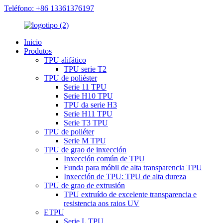
Teléfono: +86 13361376197
Inicio
Produtos
TPU alifático
TPU serie T2
TPU de poliéster
Serie 11 TPU
Serie H10 TPU
TPU da serie H3
Serie H11 TPU
Serie T3 TPU
TPU de poliéter
Serie M TPU
TPU de grao de inxección
Inxección común de TPU
Funda para móbil de alta transparencia TPU
Inxección de TPU: TPU de alta dureza
TPU de grao de extrusión
TPU extruído de excelente transparencia e
resistencia aos raios UV
ETPU
Serie L TPU